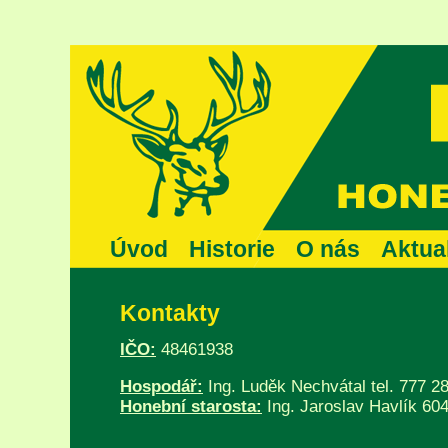
Úvod
Historie
O nás
Aktual
Kontakty
IČO:
48461938
Hospodář:
Ing. Luděk Nechvátal tel. 777 2
Honební starosta:
Ing. Jaroslav Havlík 60