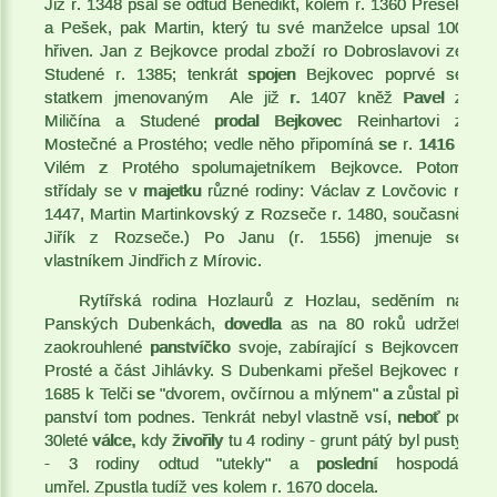
Již r. 1348 psal se odtud Benedikt, kolem r. 1360 Přesek
a Pešek, pak Martin, který tu své manželce upsal 100
hřiven. Jan z Bejkovce prodal zboží ro Dobroslavovi ze
Studené r. 1385; tenkrát spojen Bejkovec poprvé se
statkem jmenovaným Ale již r. 1407 kněž Pavel z
Miličína a Studené prodal Bejkovec Reinhartovi z
Mostečné a Prostého; vedle něho připomíná se r. 1416 i
Vilém z Protého spolumajetníkem Bejkovce. Potom
střídaly se v majetku různé rodiny: Václav z Lovčovic r.
1447, Martin Martinkovský z Rozseče r. 1480, současně
Jiřík z Rozseče.) Po Janu (r. 1556) jmenuje se
vlastníkem Jindřich z Mírovic.
Rytířská rodina Hozlaurů z Hozlau, seděním na
Panských Dubenkách, dovedla as na 80 roků udržeti
zaokrouhlené panstvíčko svoje, zabírající s Bejkovcem
Prosté a část Jihlávky. S Dubenkami přešel Bejkovec r.
1685 k Telči se "dvorem, ovčírnou a mlýnem" a zůstal při
panství tom podnes. Tenkrát nebyl vlastně vsí, neboť po
30leté válce, kdy živořily tu 4 rodiny - grunt pátý byl pustý
- 3 rodiny odtud "utekly" a poslední hospodář
umřel. Zpustla tudíž ves kolem r. 1670 docela.