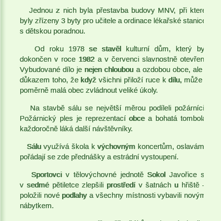
Jednou z nich byla přestavba budovy MNV, při které
byly zřízeny 3 byty pro učitele a ordinace lékařské stanice
s dětskou poradnou.
Od roku 1978 se stavěl kulturní dům, který byl
dokončen v roce 1982 a v červenci slavnostně otevřen.
Vybudované dílo je nejen chloubou a ozdobou obce, ale i
důkazem toho, že když všichni přiloží ruce k dílu, může i
poměrně malá obec zvládnout veliké úkoly.
Na stavbě sálu se největší měrou podíleli požárníci.
Požárnický ples je reprezentací obce a bohatá tombola
každoročně láká další návštěvníky.
Sálu využívá škola k výchovným koncertům, oslavám,
pořádají se zde přednášky a estrádní vystoupení.
Sportovci v tělovýchovné jednotě Sokol Javořice si
v sedmé pětiletce zlepšili prostředí v šatnách u hřiště –
položili nové podlahy a všechny místnosti vybavili novým
nábytkem.