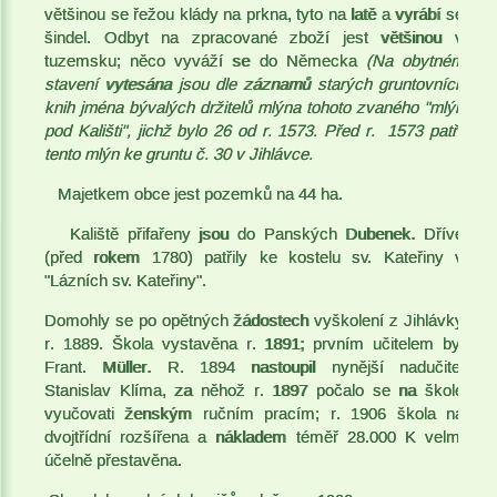
většinou se řežou klády na prkna, tyto na latě a vyrábí se
šindel. Odbyt na zpracované zboží jest většinou v
tuzemsku; něco vyváží se do Německa
(Na obytném
stavení vytesána jsou dle záznamů starých gruntovních
knih jména bývalých držitelů mlýna tohoto zvaného "mlýn
pod Kališti", jichž bylo 26 od r. 1573. Před r. 1573 patřil
tento mlýn ke gruntu č. 30 v Jihlávce.
Majetkem obce jest pozemků na 44 ha.
Kaliště přifařeny jsou do Panských Dubenek. Dříve
(před rokem 1780) patřily ke kostelu sv. Kateřiny v
"Lázních sv. Kateřiny".
Domohly se po opětných žádostech vyškolení z Jihlávky
r. 1889. Škola vystavěna r. 1891; prvním učitelem byl
Frant. Müller. R. 1894 nastoupil nynější nadučitel
Stanislav Klíma, za něhož r. 1897 počalo se na škole
vyučovati ženským ručním pracím; r. 1906 škola na
dvojtřídní rozšířena a nákladem téměř 28.000 K velmi
účelně přestavěna.