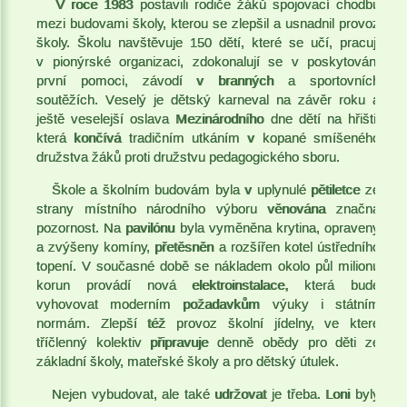
V roce 1983 postavili rodiče žáků spojovací chodbu
mezi budovami školy, kterou se zlepšil a usnadnil provoz
školy. Školu navštěvuje 150 dětí, které se učí, pracují
v pionýrské organizaci, zdokonalují se v poskytování
první pomoci, závodí v branných a sportovních
soutěžích. Veselý je dětský karneval na závěr roku a
ještě veselejší oslava Mezinárodního dne dětí na hřišti,
která končívá tradičním utkáním v kopané smíšeného
družstva žáků proti družstvu pedagogického sboru.
Škole a školním budovám byla v uplynulé pětiletce ze
strany místního národního výboru věnována značná
pozornost. Na pavilónu byla vyměněna krytina, opraveny
a zvýšeny komíny, přetěsněn a rozšířen kotel ústředního
topení. V současné době se nákladem okolo půl milionu
korun provádí nová elektroinstalace, která bude
vyhovovat moderním požadavkům výuky i státním
normám. Zlepší též provoz školní jídelny, ve které
tříčlenný kolektiv připravuje denně obědy pro děti ze
základní školy, mateřské školy a pro dětský útulek.
Nejen vybudovat, ale také udržovat je třeba. Loni byly