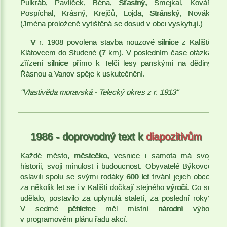
Pulkráb, Pavlíček, Béna, Šťastný, Smejkal, Kovář,
Pospíchal, Krásný, Krejčů, Lojda, Stránský, Novák.
(Jména proloženě vytištěná se dosud v obci vyskytují.)
V r. 1908 povolena stavba nouzové silnice z Kaliště
Klátovcem do Studené (7 km). V posledním čase otázka
zřízení silnice přímo k Telči lesy panskými na dědiny
Řásnou a Vanov spěje k uskutečnění.
"Vlastivěda moravská
- Telecký okres
z r. 1913"
1986 - doprovodný text k
diapozitivům
Každé město, městečko, vesnice i samota má svoji
historii, svoji minulost i budoucnost. Obyvatelé Býkovce
oslavili spolu se svými rodáky 600 let trvání jejich obce,
za několik let se i v Kališti dočkají stejného výročí. Co se
udělalo, postavilo za uplynulá staletí, za poslední roky?
V sedmé pětiletce měl místní národní výbor
v programovém plánu řadu akcí.