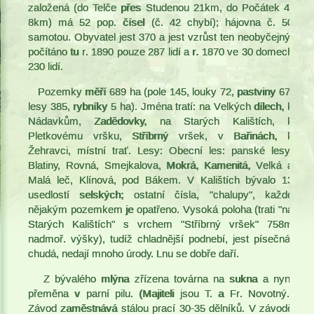
založená (do Telče přes Studenou 21km, do Počátek 4-
8km) má 52 pop. čísel (č. 42 chybí); hájovna č. 50
samotou. Obyvatel jest 370 a jest vzrůst ten neobyčejný;
počítáno tu r. 1890 pouze 287 lidí a r. 1870 ve 30 domech
230 lidí.
Pozemky měří 689 ha (pole 145, louky 72, pastviny 67,
lesy 385, rybníky 5 ha). Jména tratí: na Velkých dílech, k
Nádavkům, Zadědovky, na Starých Kalištích, k
Pletkovému vršku, Stříbrný vršek, v Bařinách, k
Žehravci, místní trať. Lesy: Obecní les: panské lesy:
Blatiny, Rovná, Smejkalova, Mokrá, Kamenitá, Velká a
Malá leč, Klínová, pod Bákem. V Kalištích bývalo 13
usedlostí selských; ostatní čísla, "chalupy", každé
nějakým pozemkem je opatřeno. Vysoká poloha (trati "na
Starých Kalištích" s vrchem "Stříbrný vršek" 758m
nadmoř. výšky), tudíž chladnější podnebí, jest písečná,
chudá, nedají mnoho úrody. Lnu se dobře daří.
Z bývalého mlýna zřízena továrna na sukna a nyní
přeměna v parní pilu. (Majiteli jsou T. a Fr. Novotný.)
Závod zaměstnává stálou prací 30-35 dělníků. V závodě