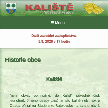
☰ Menu
Další zasedání zastupitelstva:
8.9. 2026 v 17 hodin
Historie obce
Kaliště
(nyní obyč. pomnožné; do Kališť, původně číslo
jednotné). Jméno osady značí místo kalné neb mokré.
Osada při silnici Studensko-Batelovské na svahu návrší